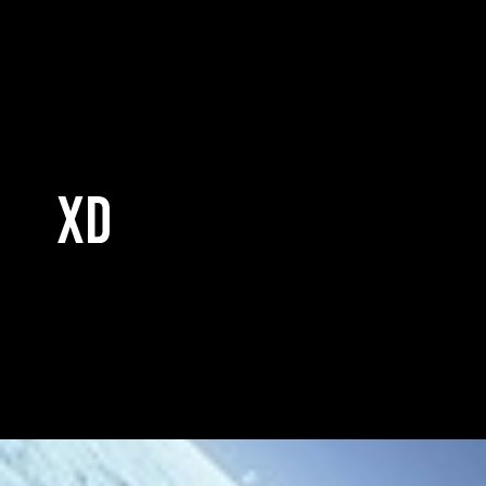
5 Ventajas de la Migración a
la Nube
PUBLISHED ON:
PUBLISHED ON:
agosto 30, 2022
Journey to Cloud