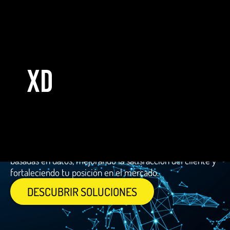
Industria
AUTOMOTRIZ
Mejora la eficiencia y rentabilidad de tu operación
automotriz con soluciones tecnológicas diseñadas para
optimizar procesos y ofrecer experiencias de cliente
superiores. Desde la producción hasta la venta, nuestras
herramientas te permiten tomar decisiones estratégicas
basadas en datos, mejorando la satisfacción del cliente y
fortaleciendo tu posición en el mercado.
DESCUBRIR SOLUCIONES