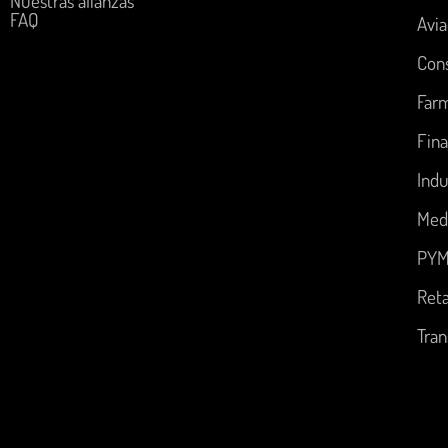
Nuestras alianzas
FAQ
Avia
Con
Far
Fina
Indu
Med
PYM
Reta
Tran