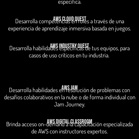
específica.
AWS Cloud Quest
Desarrolla competencias en roles a través de una
experiencia de aprendizaje inmersiva basada en juegos.
AWS Industry Quest
Desarrolla habilidades específicas de tus equipos, para
casos de uso críticos en tu industria.
AWS jam
Desarrolla habilidades en resolución de problemas con
desafíos colaborativos en la nube o de forma individual con
Jam Journey.
aws digital classroom
Brinda acceso on-demand a la capacitación especializada
de AWS con instructores expertos.