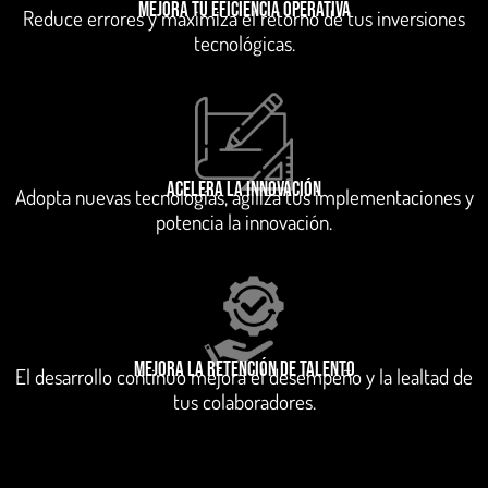
Mejora tu eficiencia operativa
Reduce errores y maximiza el retorno de tus inversiones
tecnológicas.
Acelera la innovación
Adopta nuevas tecnologías, agiliza tus implementaciones y
potencia la innovación.
Mejora la Retención de talento
El desarrollo continuo mejora el desempeño y la lealtad de
tus colaboradores.