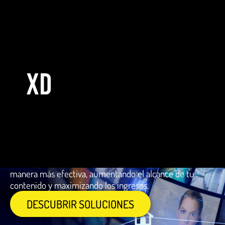
Industria
MEDIA &
ENTERTAINMENT
Capta y retén a tu audiencia con tecnología que mejora
la distribución y accesibilidad del contenido. Nuestras
soluciones aseguran una experiencia fluida y de alta
calidad, permitiéndote conectar con tus espectadores de
manera más efectiva, aumentando el alcance de tu
contenido y maximizando los ingresos.
DESCUBRIR SOLUCIONES