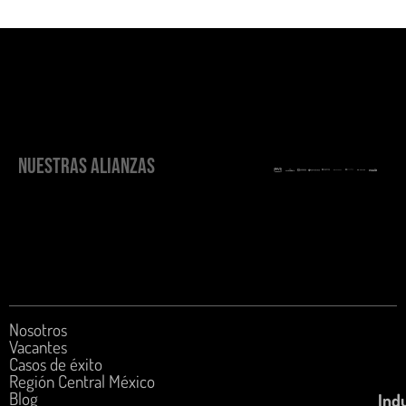
NUESTRAS ALIANZAS
Nosotros
Vacantes
Casos de éxito
Región Central México
Blog
Indu