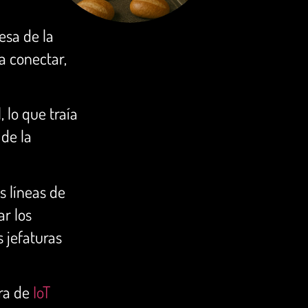
esa de la
a conectar,
 lo que traía
 de la
s líneas de
r los
s jefaturas
ora de
IoT