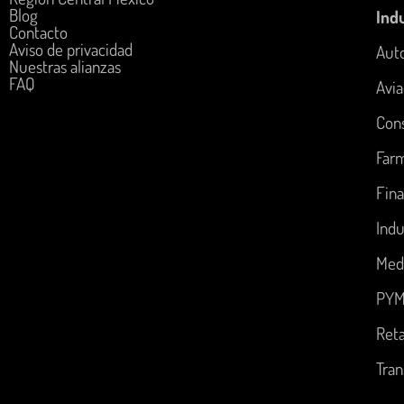
Blog
Indu
Contacto
Aviso de privacidad
Aut
Nuestras alianzas
FAQ
Avia
Con
Far
Fina
Indu
Med
PYM
Reta
Tran