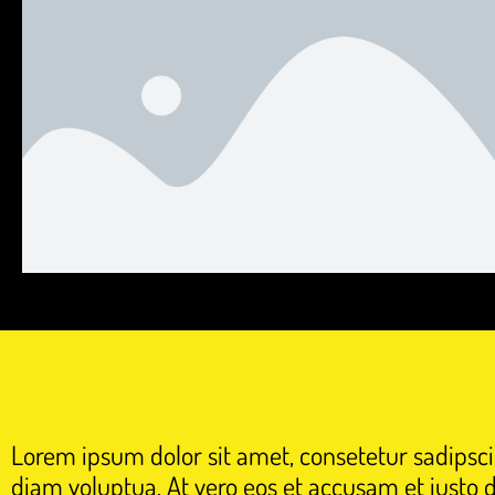
Lorem ipsum dolor sit amet, consetetur sadipsc
diam voluptua. At vero eos et accusam et justo 