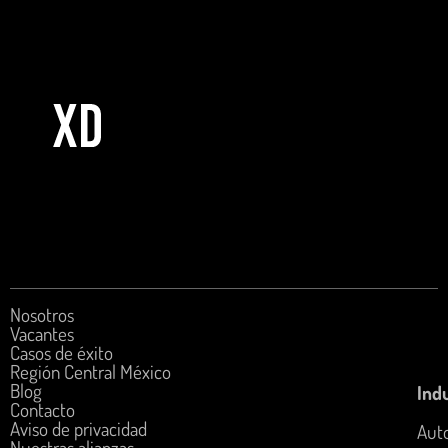
Caso de éxito 1
NUESTRAS ALIANZAS
Nosotros
Vacantes
Casos de éxito
Región Central México
Blog
Indu
Contacto
Aviso de privacidad
Aut
Nuestras alianzas