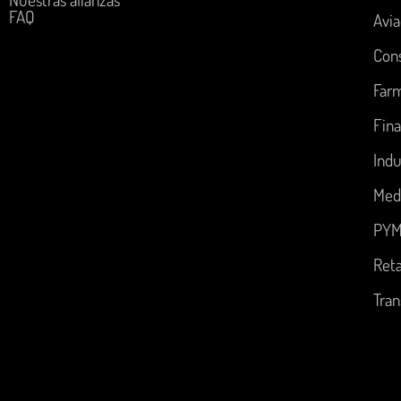
FAQ
Avia
Con
Far
Fina
Indu
Med
PYM
Reta
Tran