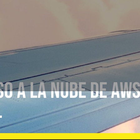
so a la Nube de AW
L