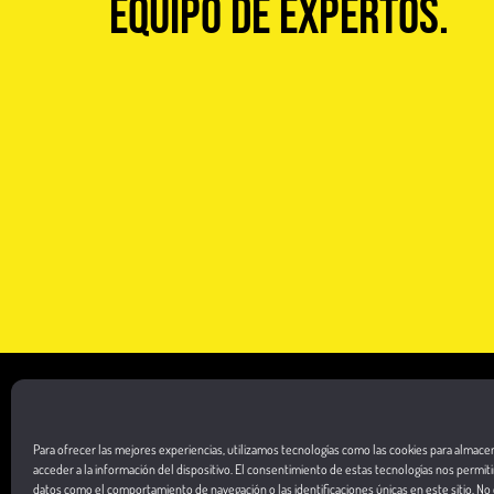
equipo de expertos.
Para ofrecer las mejores experiencias, utilizamos tecnologías como las cookies para almace
NUESTRAS ALIANZAS
acceder a la información del dispositivo. El consentimiento de estas tecnologías nos permit
datos como el comportamiento de navegación o las identificaciones únicas en este sitio. No