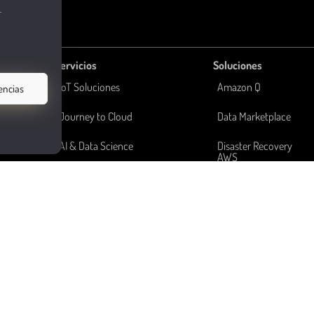
.
Servicios
Soluciones
IoT Soluciones
Amazon Q
encias
Journey to Cloud
Data Marketplace
AI & Data Science
Disaster Recovery
AWS
Enhanced Data Analytics
RenderHub
oods
Data Governance
Skill Builder
Customer Experience
Tableau to QuickSight
Facturación Local
Well-Architected
ra
GEN AI Capabilities
Xal-IoT