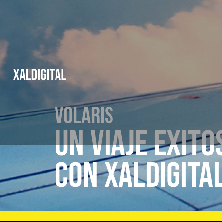
Volaris
Un Viaje Exito
con XALDIGITA