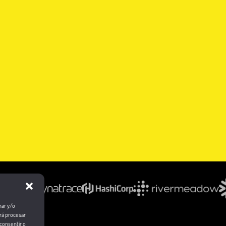
nar y/o
irá procesar
 consentir o