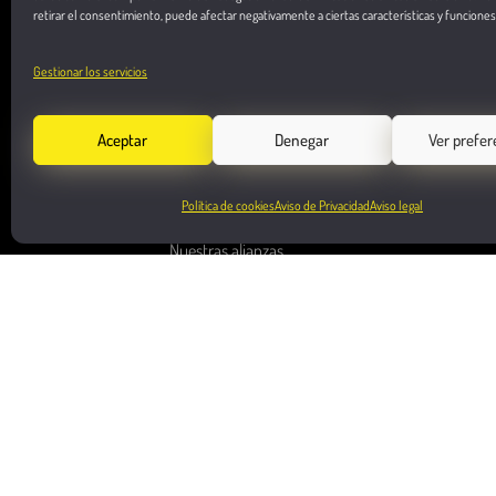
retirar el consentimiento, puede afectar negativamente a ciertas características y funciones
Gestionar los servicios
Nosotros
Vacantes
Aceptar
Denegar
Ver prefer
Casos de éxito
Región Central México
Blog
Industrias
Política de cookies
Aviso de Privacidad
Aviso legal
Contacto
Aviso de privacidad
Automotriz
Nuestras alianzas
FAQ
Aviación
Consumer Packaged G
Farmacéutica
Financiera
Industrial & Manufactu