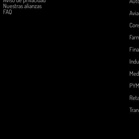
Aut
Nuestras alianzas
FAQ
Avia
Con
Far
Fina
Indu
Med
PYM
Reta
Tran