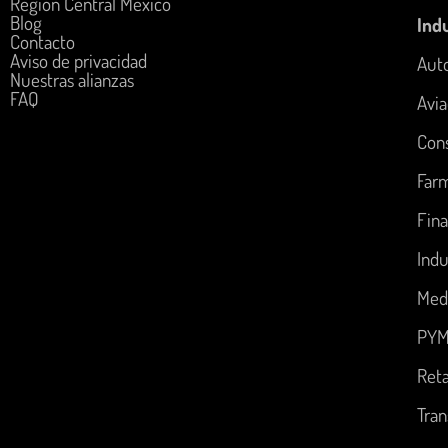
Región Central México
Blog
Indu
Contacto
Aviso de privacidad
Aut
Nuestras alianzas
FAQ
Avia
Con
Far
Fina
Indu
Med
PYM
Reta
Tran